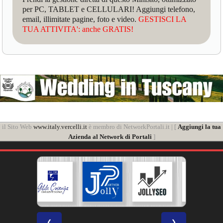
per PC, TABLET e CELLULARI! Aggiungi telefono,
email, illimitate pagine, foto e video.
GESTISCI LA
TUA ATTIVITA': anche GRATIS!
il Sito Web
www.italy.vercelli.it
è membro di NetworkPortali.it | [
Aggiungi la tua
Azienda al Network di Portali
]
❮
❯