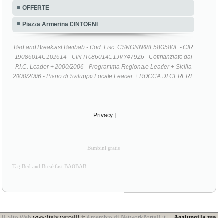
OFFERTE
Piazza Armerina DINTORNI
Bed and Breakfast Baobab - Cod. Fisc. CSNGNN68L58G580F - CIR
19086014C102614 - CIN IT086014C1JVY479Z6 - Cofinanziato dal
P.I.C. Leader + 2000/2006 - Programma Regionale Leader + Sicilia
2000/2006 - Piano di Sviluppo Locale Leader + ROCCA DI CERERE
[
Privacy
]
Bambini gratis
Tag Bed and Breakfast BAOBAB
il Sito Web
www.italy.vercelli.it
è membro di NetworkPortali.it | [
Aggiungi la tua