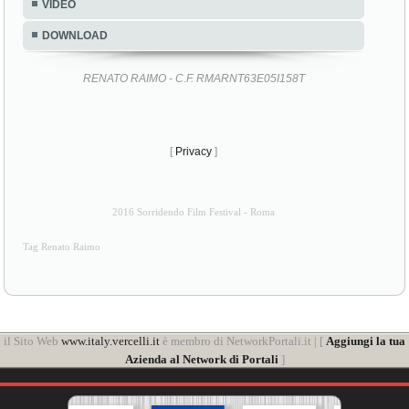
VIDEO
DOWNLOAD
RENATO RAIMO - C.F. RMARNT63E05I158T
[
Privacy
]
2016 Sorridendo Film Festival - Roma
Tag Renato Raimo
il Sito Web
www.italy.vercelli.it
è membro di NetworkPortali.it | [
Aggiungi la tua
Azienda al Network di Portali
]