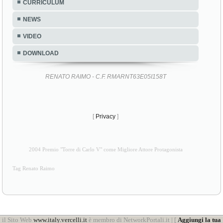
CURRICULUM
NEWS
VIDEO
DOWNLOAD
RENATO RAIMO - C.F. RMARNT63E05I158T
[
Privacy
]
2004 Premio "Torre di Carlo V" come Migliore Attore Protagonista
Tag Renato Raimo
il Sito Web
www.italy.vercelli.it
è membro di NetworkPortali.it | [
Aggiungi la tua