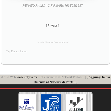
RENATO RAIMO - C.F. RMARNT63E05I158T
[
Privacy
]
Renato Raimo Pisa tagcloud
Tag Renato Raimo
il Sito Web
www.italy.vercelli.it
è membro di NetworkPortali.it | [
Aggiungi la tua
Azienda al Network di Portali
]