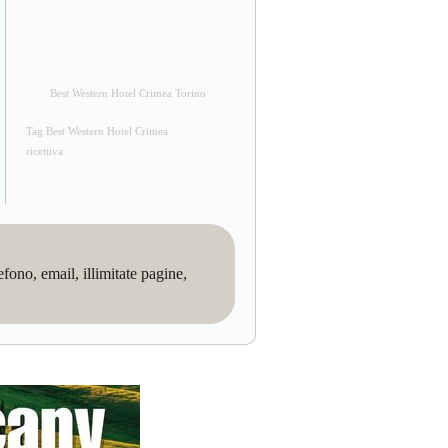
Best Western Hotel Crimea Torino
Tag Best Western Hotel Crimea
ricettiva
no, email, illimitate pagine,