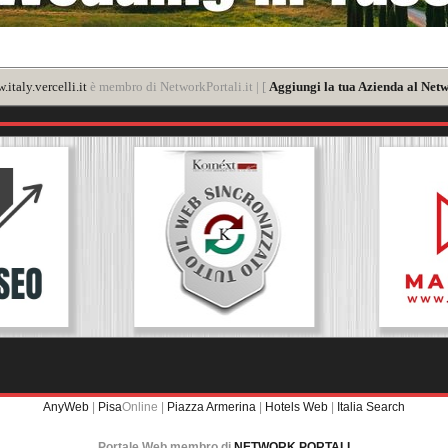
italy.vercelli.it
è membro di NetworkPortali.it | [
Aggiungi la tua Azienda al Netw
AnyWeb
|
Pisa
Online |
Piazza Armerina
|
Hotels Web
|
Italia Search
Portale Web membro di
NETWORK PORTALI