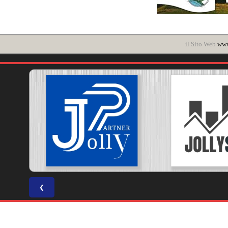
il Sito Web
www.
❮