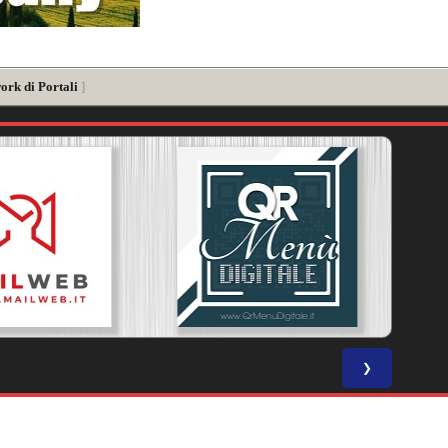
ork di Portali
]
❯