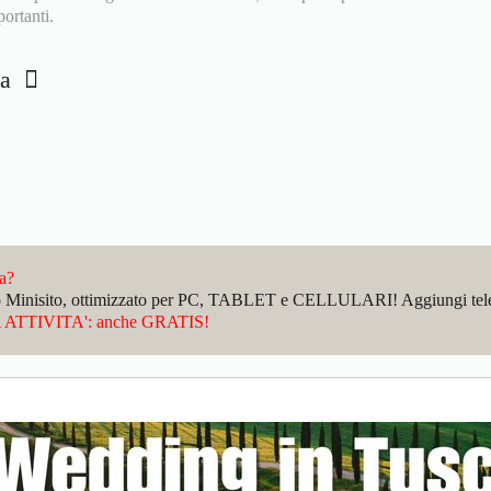
ortanti.
mea
da?
sto Minisito, ottimizzato per PC, TABLET e CELLULARI! Aggiungi telefo
ATTIVITA': anche GRATIS!