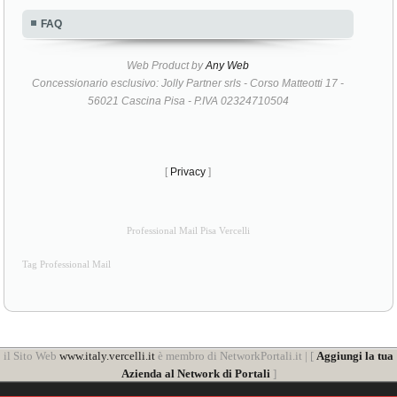
FAQ
Web Product by
Any Web
Concessionario esclusivo: Jolly Partner srls - Corso Matteotti 17 -
56021 Cascina Pisa - P.IVA 02324710504
[
Privacy
]
Professional Mail Pisa Vercelli
Tag Professional Mail
il Sito Web
www.italy.vercelli.it
è membro di NetworkPortali.it | [
Aggiungi la tua
Azienda al Network di Portali
]