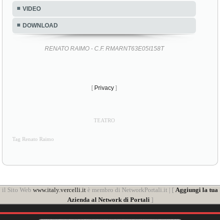
VIDEO
DOWNLOAD
RENATO RAIMO - C.F. RMARNT63E05I158T
[
Privacy
]
TEATRO
Tag Renato Raimo
il Sito Web
www.italy.vercelli.it
è membro di NetworkPortali.it | [
Aggiungi la tua
Azienda al Network di Portali
]