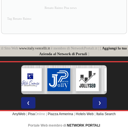
Renato Raimo Pisa news
Tag Renato Raimo
il Sito Web
www.italy.vercelli.it
è membro di NetworkPortali.it | [
Aggiungi la tua
Azienda al Network di Portali
]
❮
❯
AnyWeb
|
Pisa
Online |
Piazza Armerina
|
Hotels Web
|
Italia Search
Portale Web membro di
NETWORK PORTALI