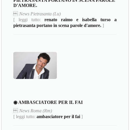
PIETRASANTA PORTANO IN SCENA PAROLE
D'AMORE.

News Pietrasanta (Lu)
[ leggi tutto:
renato raimo e isabella turso a
pietrasanta portano in scena parole d'amore.
]
◉ AMBASCIATORE PER IL FAI

News Roma (Rm)
[ leggi tutto:
ambasciatore per il fai
]