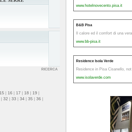
LE SERRE
www.hotelnovecento.pisa.it
B&B Pisa
Il calore ed il comfort di una ver
www.bb-pisa.it
Residence Isola Verde
Residence in Pisa Cisanello, not 
RICERCA
www.isolaverde.com
15
|
16
|
17
|
18
|
19
|
|
32
|
33
|
34
|
35
|
36
|