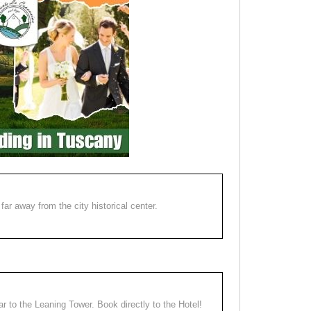
far away from the city historical center.
ear to the Leaning Tower. Book directly to the Hotel!