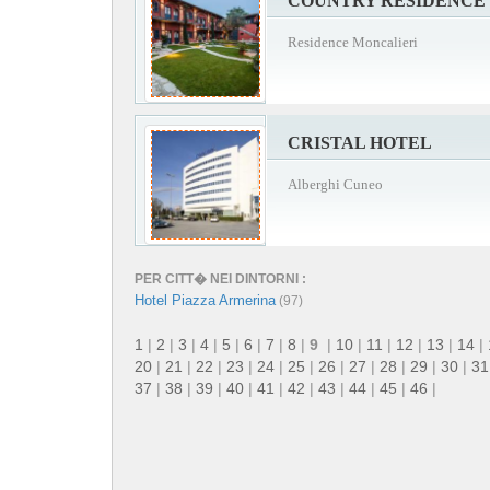
COUNTRY RESIDENCE 
Residence Moncalieri
CRISTAL HOTEL
Alberghi Cuneo
PER CITT� NEI DINTORNI :
Hotel Piazza Armerina
(97)
1
|
2
|
3
|
4
|
5
|
6
|
7
|
8
|
9
|
10
|
11
|
12
|
13
|
14
|
20
|
21
|
22
|
23
|
24
|
25
|
26
|
27
|
28
|
29
|
30
|
31
37
|
38
|
39
|
40
|
41
|
42
|
43
|
44
|
45
|
46
|