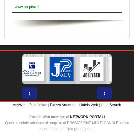
www.bb-pisa.it
❮
❯
AnyWeb
|
Pisa
Online |
Piazza Armerina
|
Hotels Web
|
Italia Search
Portale Web membro di
NETWORK PORTALI
Questo portale aderisce al progetto di PROMOZIONE MULTI-CANALE: unico
inserimento, multipla promozione!