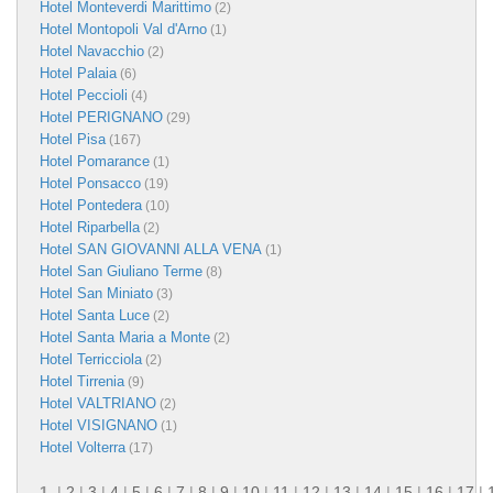
Hotel Monteverdi Marittimo
(2)
Hotel Montopoli Val d'Arno
(1)
Hotel Navacchio
(2)
Hotel Palaia
(6)
Hotel Peccioli
(4)
Hotel PERIGNANO
(29)
Hotel Pisa
(167)
Hotel Pomarance
(1)
Hotel Ponsacco
(19)
Hotel Pontedera
(10)
Hotel Riparbella
(2)
Hotel SAN GIOVANNI ALLA VENA
(1)
Hotel San Giuliano Terme
(8)
Hotel San Miniato
(3)
Hotel Santa Luce
(2)
Hotel Santa Maria a Monte
(2)
Hotel Terricciola
(2)
Hotel Tirrenia
(9)
Hotel VALTRIANO
(2)
Hotel VISIGNANO
(1)
Hotel Volterra
(17)
1
|
2
|
3
|
4
|
5
|
6
|
7
|
8
|
9
|
10
|
11
|
12
|
13
|
14
|
15
|
16
|
17
|