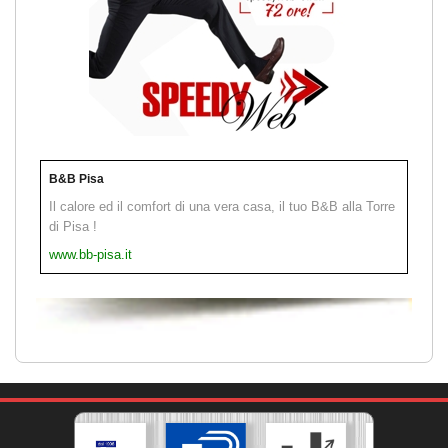
B&B Pisa
Il calore ed il comfort di una vera casa, il tuo B&B alla Torre
di Pisa !
www.bb-pisa.it