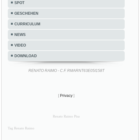
SPOT
GESCHEHEN
CURRICULUM
NEWS
VIDEO
DOWNLOAD
RENATO RAIMO - C.F. RMARNT63E05I158T
[
Privacy
]
Renato Raimo Pisa
Tag Renato Raimo