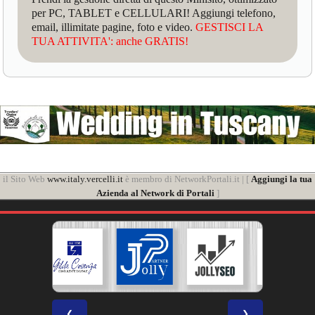
per PC, TABLET e CELLULARI! Aggiungi telefono,
email, illimitate pagine, foto e video.
GESTISCI LA
TUA ATTIVITA': anche GRATIS!
il Sito Web
www.italy.vercelli.it
è membro di NetworkPortali.it | [
Aggiungi la tua
Azienda al Network di Portali
]
❮
❯