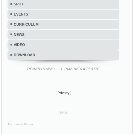
SPOT
EVENTS
CURRICULUM
NEWS
VIDEO
DOWNLOAD
RENATO RAIMO - C.F. RMARNT63E05I158T
[
Privacy
]
PREMI
Tag Renato Raimo