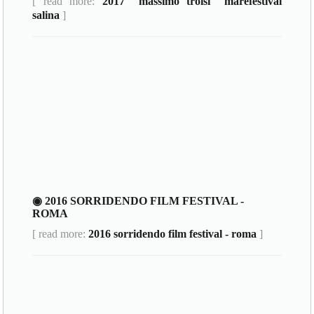
[ read more:
2017 "massimo troisi" marefestival
salina
]
◉ 2016 SORRIDENDO FILM FESTIVAL -
ROMA
[ read more:
2016 sorridendo film festival - roma
]