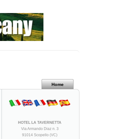
Home
HOTEL LA TAVERNETTA
Via Armando Diaz n. 3
91014 Scopello (VC)