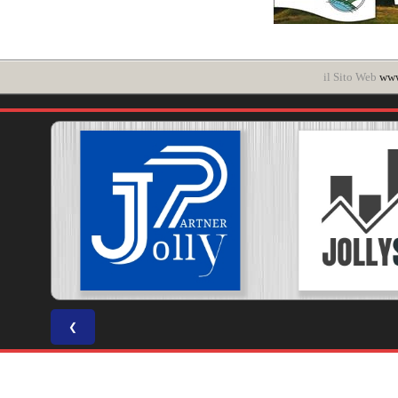
il Sito Web
www.
❮