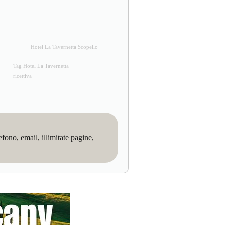
Hotel La Tavernetta Scopello
Tag Hotel La Tavernetta
ricettiva
no, email, illimitate pagine,