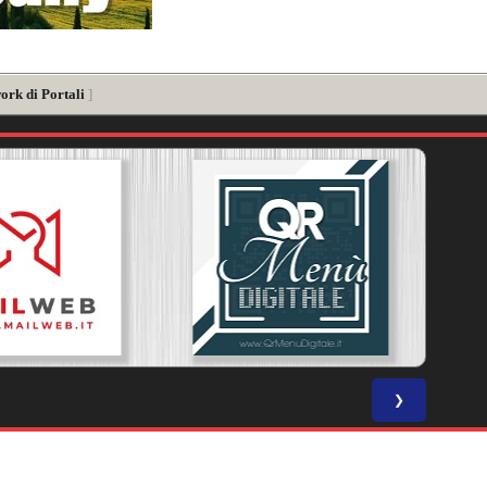
ork di Portali
]
❯