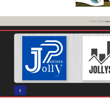
il Sito Web
www.
❮