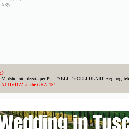
V Sky.
da?
sto Minisito, ottimizzato per PC, TABLET e CELLULARI! Aggiungi telefo
ATTIVITA': anche GRATIS!