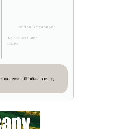
Hotel San Giorgio Sangano
Tag Hotel San Giorgio
ricettiva
no, email, illimitate pagine,