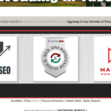
italy.vercelli.it
è membro di NetworkPortali.it | [
Aggiungi la tua Azienda al Netw
AnyWeb
|
Pisa
Online |
Piazza Armerina
|
Hotels Web
|
Italia Search
Portale Web membro di
NETWORK PORTALI