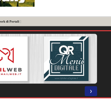
ork di Portali
]
❯