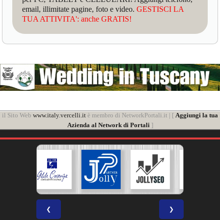
email, illimitate pagine, foto e video.
GESTISCI LA
TUA ATTIVITA': anche GRATIS!
il Sito Web
www.italy.vercelli.it
è membro di NetworkPortali.it | [
Aggiungi la tua
Azienda al Network di Portali
]
❮
❯