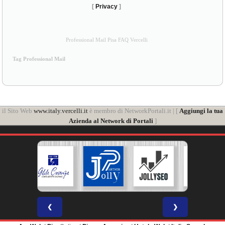
[
Privacy
]
Professional Mail Pisa FAQ Vercelli
Tag Professional Mail
il Sito Web
www.italy.vercelli.it
è membro di NetworkPortali.it | [
Aggiungi la tua
Azienda al Network di Portali
]
❮
❯