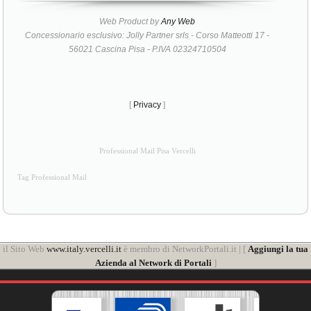
Web Product by
Any Web
Concessionario esclusivo: Jolly Partner srls - Corso Matteotti 17 -
56021 Cascina Pisa - P.IVA 02324710504
[
Privacy
]
Professional Mail Pisa Vercelli
Tag Professional Mail
il Sito Web
www.italy.vercelli.it
è membro di NetworkPortali.it | [
Aggiungi la tua
Azienda al Network di Portali
]