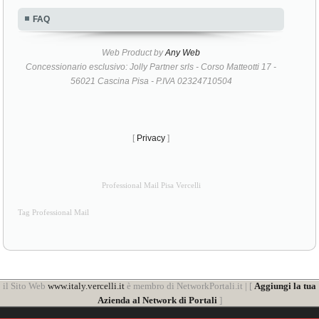
FAQ
Web Product by
Any Web
Concessionario esclusivo: Jolly Partner srls - Corso Matteotti 17 -
56021 Cascina Pisa - P.IVA 02324710504
[
Privacy
]
Professional Mail Pisa Vercelli
Tag Professional Mail
il Sito Web
www.italy.vercelli.it
è membro di NetworkPortali.it | [
Aggiungi la tua
Azienda al Network di Portali
]